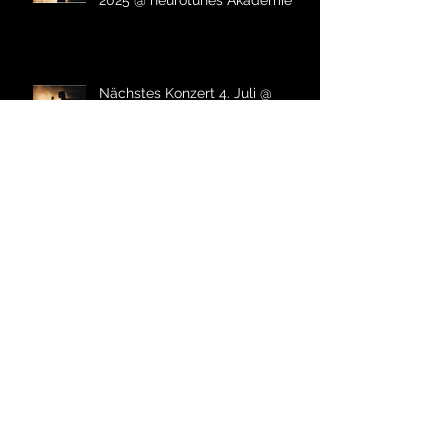
Nächstes Konzert 4. Juli @
neurotunes Akademie
UPCOMING! Hier die nächsten
Konzerttermine
14. Juni DOEE live beim Tag der
Artenvielfalt
Archiv