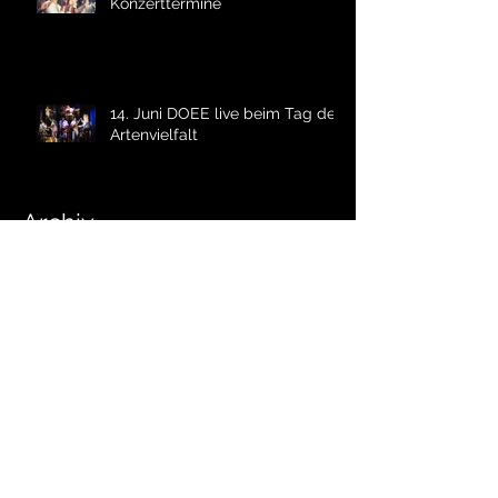
Konzerttermine
14. Juni DOEE live beim Tag der
Artenvielfalt
Archiv
Juni 2026
(1)
1 Beitrag
März 2026
(1)
1 Beitrag
Februar 2026
(1)
1 Beitrag
Dezember 2025
(1)
1 Beitrag
November 2025
(1)
1 Beitrag
September 2025
(2)
2 Beiträge
Juli 2025
(2)
2 Beiträge
Juni 2025
(1)
1 Beitrag
März 2025
(1)
1 Beitrag