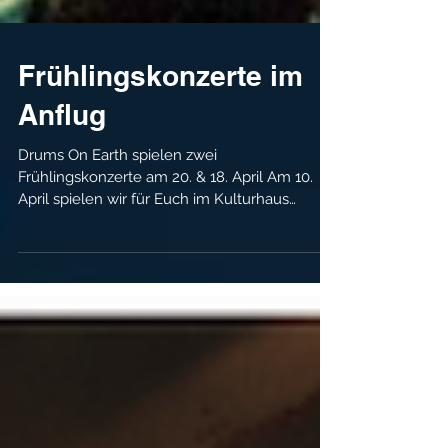
Frühlingskonzerte im
Anflug
Drums On Earth spielen zwei
Frühlingskonzerte am 20. & 18. April Am 10.
April spielen wir für Euch im Kulturhaus
Sargfabrik in Wien um 19:30 Uhr. Drums On
Earth | Sargfabrik Und am 18. April in der
bluegarage in Frauental in der Steiermark um
20:00 Uhr. Drums On Earth - bluegarage
Leidenschaftliche Percussion & magische
Klänge die zum Tanzen mitreißen, oder
einfach nur dazu einladen, die Seele baumeln
zu lassen. Wir freuen uns sehr auf Euch!