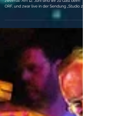
Im Juni gibt es Drums On Earth gleich
zweimal! Am 12. Juni sind wir zu Gast beim
ORF, und zwar live in der Sendung „Studio 2“.
Bitte um 17:30 einschalten! Und am 19.Juni
spielen wir für Euch wieder eine Trancedance
Tanzmeditation in der neurotunes Akademie
in Wien. Rhythmus, Musik und Tanzen
befreien von Stress und Anspannungen und
massieren den Körper. 90 Minuten nonstop
Rhythmus pur mit Drums On Earth in der
neurotunes Akademie 1100 Wien,
Belgradplatz 5/10-11 Hier g