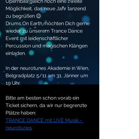
Opernball gleich noch eine zweite 
Möglichkeit, das neue Jahr tanzend 
zu begrüßen 😉
Drums On Earth möchten Dich gerne 
wieder zu unserem Trance Dance 
Event mit leidenschaftlicher 
Percussion und magischen Klängen 
einladen.
In der neurotunes Akademie in Wien, 
Belgradplatz 5/11 am 31. Jänner um 
19 Uhr.
Bitte am besten schon vorab ein 
Ticket sichern, da wir nur begrenzte 
Plätze haben: 
TRANCE DANCE mit LIVE Musik - 
neurotunes