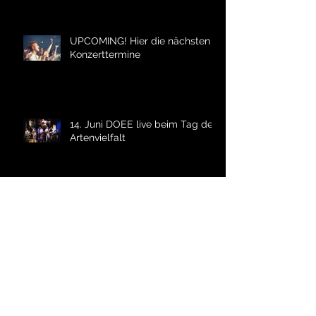
UPCOMING! Hier die nächsten
Konzerttermine
14. Juni DOEE live beim Tag der
Artenvielfalt
Archiv
Juni 2026
(1)
1 Beitrag
März 2026
(1)
1 Beitrag
Februar 2026
(1)
1 Beitrag
Dezember 2025
(1)
1 Beitrag
November 2025
(1)
1 Beitrag